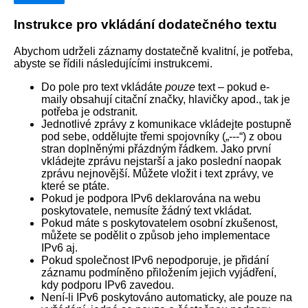
Instrukce pro vkládání dodatečného textu
Abychom udrželi záznamy dostatečně kvalitní, je potřeba,
abyste se řídili následujícími instrukcemi.
Do pole pro text vkládáte
pouze
text – pokud e-
maily obsahují citační značky, hlavičky apod., tak je
potřeba je odstranit.
Jednotlivé zprávy z komunikace vkládejte postupně
pod sebe, oddělujte třemi spojovníky („---“) z obou
stran doplněnými přázdným řádkem. Jako první
vkládejte zprávu nejstarší a jako poslední naopak
zprávu nejnovější. Můžete vložit i text zprávy, ve
které se ptáte.
Pokud je podpora IPv6 deklarována na webu
poskytovatele, nemusíte žádný text vkládat.
Pokud máte s poskytovatelem osobní zkušenost,
můžete se podělit o způsob jeho implementace
IPv6 aj.
Pokud společnost IPv6 nepodporuje, je přidání
záznamu podmíněno přiložením jejich vyjádření,
kdy podporu IPv6 zavedou.
Není-li IPv6 poskytováno automaticky, ale pouze na