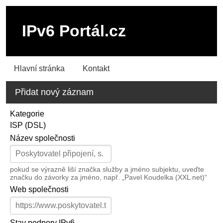
IPv6 Portál.cz
Hlavní stránka
Kontakt
Přidat nový záznam
Kategorie
ISP (DSL)
Název společnosti
pokud se výrazně liší značka služby a jméno subjektu, uveďte
značku do závorky za jméno, např. „Pavel Koudelka (XXL net)“
Web společnosti
Stav podpory IPv6