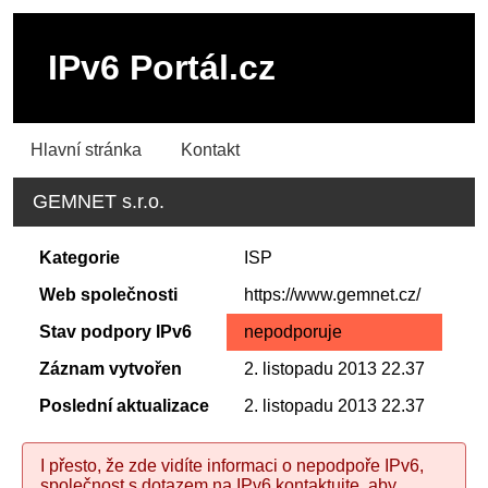
IPv6 Portál.cz
Hlavní stránka
Kontakt
GEMNET s.r.o.
Kategorie
ISP
Web společnosti
https://www.gemnet.cz/
Stav podpory IPv6
nepodporuje
Záznam vytvořen
2. listopadu 2013 22.37
Poslední aktualizace
2. listopadu 2013 22.37
I přesto, že zde vidíte informaci o nepodpoře IPv6,
společnost s dotazem na IPv6 kontaktujte, aby