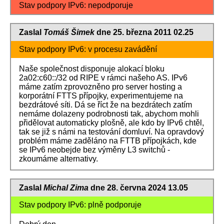
Stav podpory IPv6: nepodporuje
Zaslal
Tomáš Šimek
dne 25. března 2011 02.25
Stav podpory IPv6: v procesu zavádění
Naše společnost disponuje alokací bloku
2a02:c60::/32 od RIPE v rámci našeho AS. IPv6
máme zatím zprovozněno pro server hosting a
korporátní FTTS přípojky, experimentujeme na
bezdrátové síti. Dá se říct že na bezdrátech zatím
nemáme dolazeny podrobnosti tak, abychom mohli
přidělovat automaticky plošně, ale kdo by IPv6 chtěl,
tak se již s námi na testování domluví. Na opravdový
problém máme zaděláno na FTTB přípojkách, kde
se IPv6 neobejde bez výměny L3 switchů -
zkoumáme alternativy.
Zaslal
Michal Zima
dne 28. června 2024 13.05
Stav podpory IPv6: plně podporuje