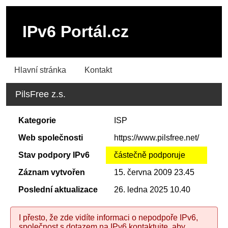
IPv6 Portál.cz
Hlavní stránka
Kontakt
PilsFree z.s.
Kategorie
ISP
Web společnosti
https://www.pilsfree.net/
Stav podpory IPv6
částečně podporuje
Záznam vytvořen
15. června 2009 23.45
Poslední aktualizace
26. ledna 2025 10.40
I přesto, že zde vidíte informaci o nepodpoře IPv6,
společnost s dotazem na IPv6 kontaktujte, aby