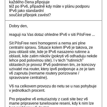
každého člena připojuje
též po IPv6, případně kdy máte v plánu podporu
IPv6 jako standardní
součást přípojek zavést?
Dobry den,
reaguji na Vas dotaz ohledne IPv6 v siti PilsFree ...
Sit PilsFree neni homogenni a nema ani plne
centralni spravu. Situace kolem IPv6 je takova, ze
jsou oblasti site, kde je IPv6 nasazeno rutinne a
oblasti, kde zatim nikoliv (pokryti v6 odhaduju nekde
lehce pod polovinou site). I v tech “rutinnich”
oblastech je provoz IPv6 podminen tim, ze koncovy
uzivatel ma router, ktery ipv6 podporuje a ze je tam
v6 zapnuta (nemame routery porizovane /
spravovane centralne).
V6 na celkovem provozu do netu se u nas pohybuje
v jednotkach procent.
Pro pripadne v6 entuziazisty z casti site bez v6
mame pripravene tunelovane reseni, kdy k nim lze