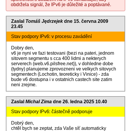
obdržela signál, že IPv6 je důležité a poptávané.
Zaslal
Tomáš Jędrzejek
dne 15. června 2009
23.45
Stav podpory IPv6: v procesu zavádění
Dobry den,
v6 je nyni ve fazi testovani (bezi na pateri, jednom
sitovem segmentu s cca 400 lidmi a nekterych
serverech (web.v6.pilsfree.net)), v dohledne dobe
(tydny) planujeme zprovozneni ve velkych sitovych
segmentech (Lochotin, teoreticky i Vinice) - zda
bude v6 dostupna i v ostatnich castech site zatim
neni zrejme.
Zaslal
Michal Zima
dne 26. ledna 2025 10.40
Stav podpory IPv6: částečně podporuje
Dobrý den,
chtěl bych se zeptat, zda Vaše síť automaticky