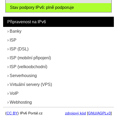
Stav podpory IPv6: plně podporuje
Připravenost na IPv6
Banky
ISP
ISP (DSL)
ISP (mobilní připojení)
ISP (velkoobchodní)
Serverhousing
Virtuální servery (VPS)
VoIP
Webhosting
(
CC BY
) IPv6 Portál.cz
zdrojový kód
[
GNU/AGPLv3
]