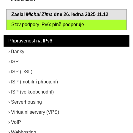
Zaslal
Michal Zima
dne 26. ledna 2025 11.12
Stav podpory IPv6: plně podporuje
Připravenost na IPv6
Banky
ISP
ISP (DSL)
ISP (mobilní připojení)
ISP (velkoobchodní)
Serverhousing
Virtuální servery (VPS)
VoIP
Webhosting