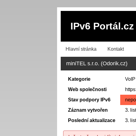
IPv6 Portál.cz
Hlavní stránka
Kontakt
miniTEL s.r.o. (Odorik.cz)
Kategorie
VoIP
Web společnosti
https
Stav podpory IPv6
nepo
Záznam vytvořen
3. l
Poslední aktualizace
3. l