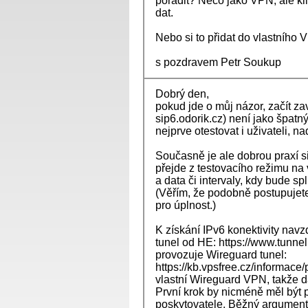
poradit? Něco jako VPN, ale k
dat.
Nebo si to přidat do vlastního
s pozdravem Petr Soukup
Dobrý den,
pokud jde o můj názor, začít z
sip6.odorik.cz) není jako špatn
nejprve otestovat i uživateli, n
Současně je ale dobrou praxí s
přejde z testovacího režimu n
a data či intervaly, kdy bude 
(Věřím, že podobně postupujete 
pro úplnost.)
K získání IPv6 konektivity navz
tunel od HE: https://www.tunne
provozuje Wireguard tunel:
https://kb.vpsfree.cz/informace
vlastní Wireguard VPN, takže d
První krok by nicméně měl být 
poskytovatele. Běžný argument 