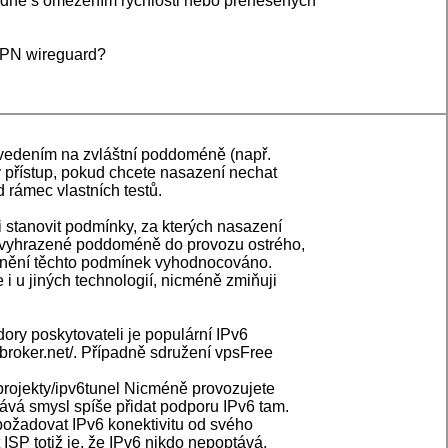
lidně s omezením rychlosti nebo přenesených
 VPN wireguard?
avedením na zvláštní poddoméně (např.
ý přístup, pokud chcete nasazení nechat
ad rámec vlastních testů.
i stanovit podmínky, za kterých nasazení
a vyhrazené poddoméně do provozu ostrého,
splnění těchto podmínek vyhodnocováno.
i u jiných technologií, nicméně zmiňuji
dory poskytovateli je populární IPv6
lbroker.net/. Případně sdružení vpsFree
/projekty/ipv6tunel Nicméně provozujete
ává smysl spíše přidat podporu IPv6 tam.
požadovat IPv6 konektivitu od svého
ISP totiž je, že IPv6 nikdo nepoptává,