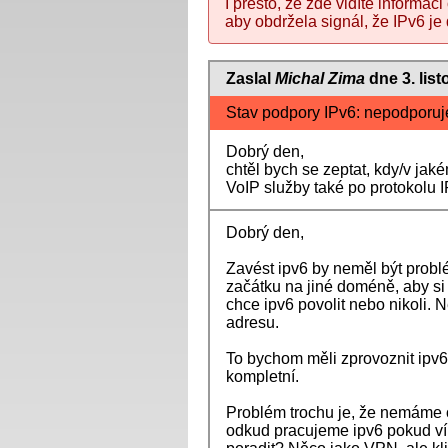
I přesto, že zde vidíte informa
aby obdržela signál, že IPv6 je
Zaslal
Michal Zima
dne 3. lis
Stav podpory IPv6: nepodporuj
Dobrý den,
chtěl bych se zeptat, kdy/v jak
VoIP služby také po protokolu 
Dobrý den,
Zavést ipv6 by neměl být probl
začátku na jiné doméně, aby si 
chce ipv6 povolit nebo nikoli.
adresu.
To bychom měli zprovoznit ipv6
kompletní.
Problém trochu je, že nemáme o
odkud pracujeme ipv6 pokud v