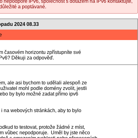
ci o nepodpoře IPv6, společnost s dotazem na IPv6 kontaktujte,
 důležité a poptávané.
topadu 2024 08.33
e
ém časovém horizontu zpřístupníte své
IPv6? Děkuji za odpověď.
ém, ale asi bychom to udělali alespoň ze
uživatel mohl podle domény zvolit, jestli
 Nebo by bylo možné zadat přímo ipv6
 i na webových stránkách, aby to bylo
dkud to testovat, protože žádné z míst,
ím vůbec nepodporuje. Uměl by jste něco